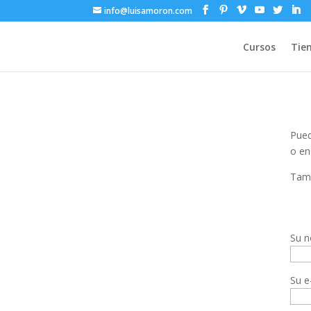
info@luisamoron.com
Cursos
Tie
Pued
o en
Tamb
Su n
Su e