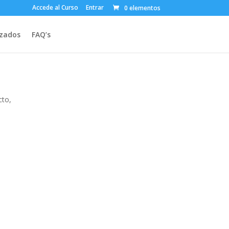
Accede al Curso
Entrar
0 elementos
izados
FAQ’s
cto,