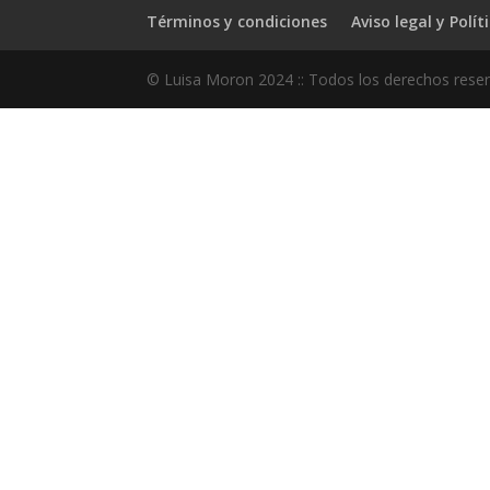
Términos y condiciones
Aviso legal y Polít
© Luisa Moron 2024 :: Todos los derechos reserv
Close this module
Apúntate ahora!
Si quieres estar al tanto de mis talleres, y 
promociones, apúntate ahora a mi lista de co
información directamente en tu bandeja de 
Masterclass Gratuita. Y recibe un extra de lo
(sin SPAM, sólo contenido de VALOR).