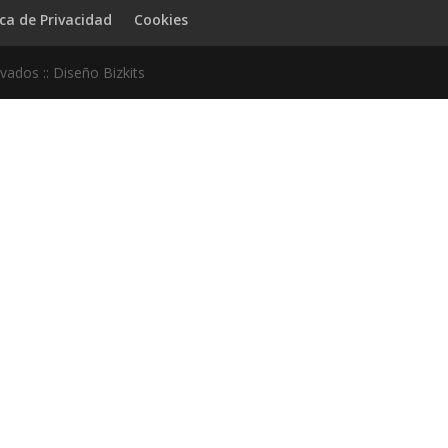
ica de Privacidad
Cookies
ados :: Diseño Bizkits
no perderte ninguna de mis
rreo, y recibirás toda la
entrada
. Además podrás ver mi
 que nadie te cuenta.