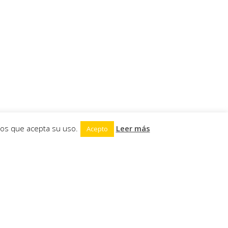
mos que acepta su uso.
Leer más
Acepto